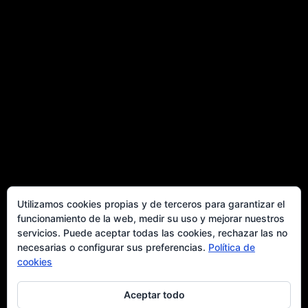
SEX STORE SALOU:
C/ VÍA AUGUSTA, 15 · SALOU –
977 352 569
SEX STORE REUS:
AV. PERE CEREMONIÓS, 74 · REUS –
977 300
617
Utilizamos cookies propias y de terceros para garantizar el
funcionamiento de la web, medir su uso y mejorar nuestros
servicios. Puede aceptar todas las cookies, rechazar las no
necesarias o configurar sus preferencias.
Política de
cookies
Copyright © 2023 Sex Store Electric Blue – electricbluesexshop.com –
Todos los derechos reservados.
Aceptar todo