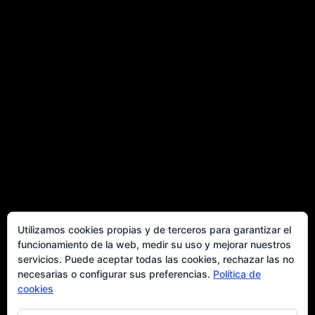

sexshopelectricblue@hotmail.com
SEX STORE SALOU:
C/ VÍA AUGUSTA, 15 · SALOU –
977 352 569
SEX STORE REUS:
AV. PERE CEREMONIÓS, 74 · REUS –
977 300
617
Utilizamos cookies propias y de terceros para garantizar el
funcionamiento de la web, medir su uso y mejorar nuestros
servicios. Puede aceptar todas las cookies, rechazar las no
necesarias o configurar sus preferencias.
Política de
cookies
Copyright © 2023 Sex Store Electric Blue – electricbluesexshop.com –